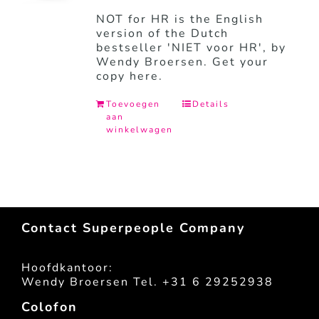
NOT for HR is the English
version of the Dutch
bestseller 'NIET voor HR', by
Wendy Broersen. Get your
copy here.
Toevoegen
Details
aan
winkelwagen
Contact Superpeople Company
Hoofdkantoor:
Wendy Broersen Tel. +31 6 29252938
Colofon