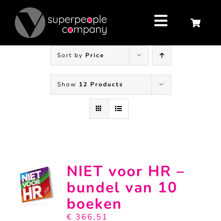
Skip
to
content
Toggle
Navigatio
Sort by
Price
Show
12 Products
NIET voor HR –
bundel van 10
boeken
€
366,51