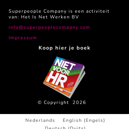
Superpeople Company is een activiteit
van: Het Is Net Werken BV
info@superpeoplecompany.com
Impressum
Koop hier je boek
© Copyright
2026
Nederlands
English
(
Engels
)
Deutsch
(
Duits
)