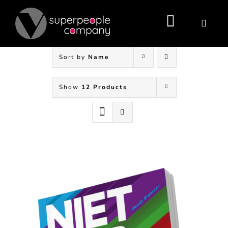
Skip
to
content
Toggle
Navigati
Sort by
Name
Show
12 Products