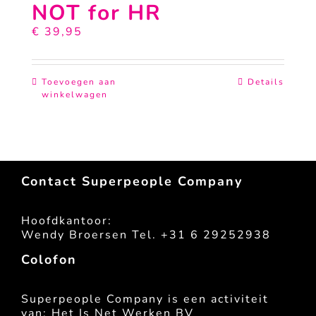
NOT for HR
€
39,95
Toevoegen aan
Details
winkelwagen
Contact Superpeople Company
Hoofdkantoor:
Wendy Broersen Tel. +31 6 29252938
Colofon
Superpeople Company is een activiteit
van: Het Is Net Werken BV