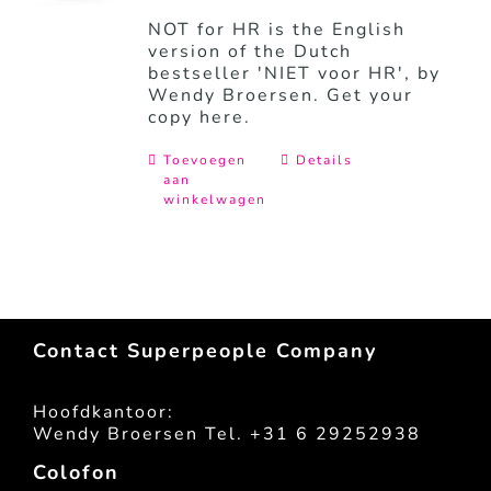
NOT for HR is the English
version of the Dutch
bestseller 'NIET voor HR', by
Wendy Broersen. Get your
copy here.
Toevoegen
Details
aan
winkelwagen
Contact Superpeople Company
Hoofdkantoor:
Wendy Broersen Tel. +31 6 29252938
Colofon