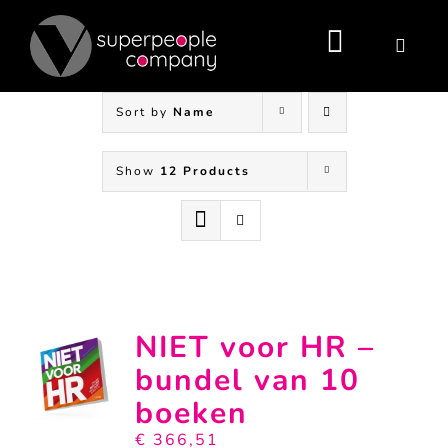
Skip
to
content
Toggle
Navigati
Sort by
Name
Show
12 Products
NIET voor HR –
bundel van 10
boeken
€
366,51