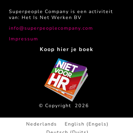
Superpeople Company is een activiteit
van: Het Is Net Werken BV
info@superpeoplecompany.com
Impressum
Koop hier je boek
© Copyright
2026
Nederlands
English
(
Engels
)
Deutsch
(
Duits
)