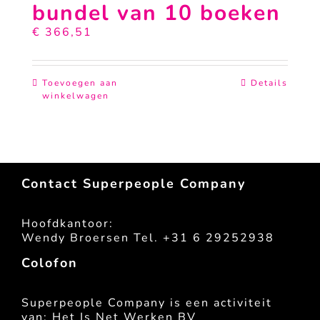
bundel van 10 boeken
€
366,51
Toevoegen aan
Details
winkelwagen
Contact Superpeople Company
Hoofdkantoor:
Wendy Broersen Tel. +31 6 29252938
Colofon
Superpeople Company is een activiteit
van: Het Is Net Werken BV