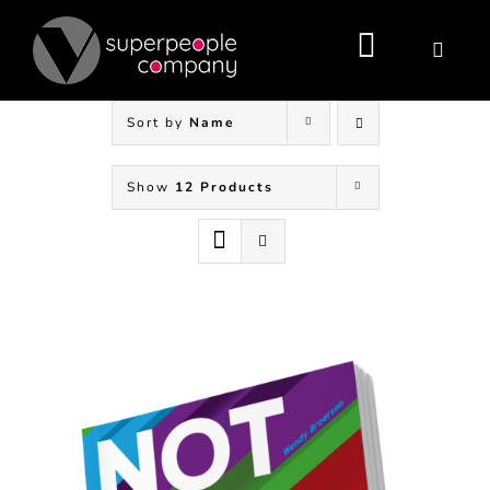
Skip
to
content
Toggle
Navigati
Sort by
Name
Show
12 Products