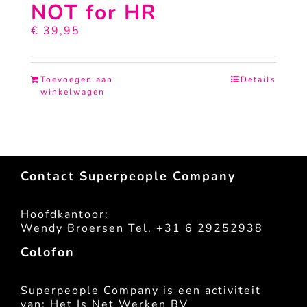
NOT for HR
€
39,95
Toevoegen aan
Details
winkelwagen
Contact Superpeople Company
Hoofdkantoor:
Wendy Broersen Tel. +31 6 29252938
Colofon
Superpeople Company is een activiteit
van: Het Is Net Werken BV