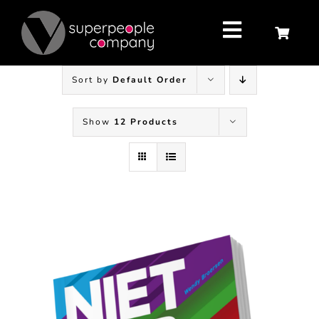
Skip
to
content
Toggle
Navigatio
Sort by
Default Order
Show
12 Products